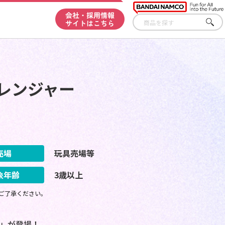
会社・採用情報
サイトはこちら
さが
す
レンジャー
売場
玩具売場等
象年齢
3歳以上
ご了承ください。
」が登場！