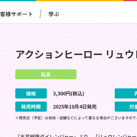
お客様サポート
学ぶ
アクションヒーロー リュウ
玩具
価格
3,300
円(税込)
発売時期
2025
年
10
月
4
日
発売
対
※発売日（予定）は地域・店舗などによって異なる場合がございますので
『五星戦隊ダイレンジャー』より、「リュウレンジャー