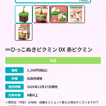
∞ひっこぬきピクミン DX 赤ピクミン
玩具
価格
2,200
円(税込)
売場
玩具売場等
発売時期
2025
年
12
月
27
日
発売
対象年齢
6歳以上
※発売日（予定）は地域・店舗などによって異なる場合がございますので