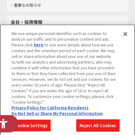
重要なお知らせ
会社・採用情報
会社情報
We use unique personal identifier such as cookies to
採用情報
analyze our traffic and to personalize content and ads.
Please click
here
to see more details about how we use
サステナビリティ
cookies and the retention period of each cookie. We may
お問い合わせ
sell or share information about your use of our website
to/with our analytics and advertising partners, who may
combine it with other information that you have provided
to them or that they have collected from your use of their
services. However, we do not set and use cookies for our
ウェブサイトご利用条件
ソーシャルメディアポリシー
users under 16 years of age. Please click “Reject All
個人情報及び特定個人情報等の取り扱いに関する保護方針
Cookies” if you are under the age of 16 or to reject all
cookies. To customize your cookie settings, please click
Do Not Sell or Share My Personal Information
著作権・商標について
“Cookie Settings”.
Privacy Policy for California Residents
カスタマーハラスメントに対する基本的な対応方針
Do Not Sell or Share My Personal Information
コピーライト一覧を表示する
Cookie Settings
Reject All Cookies