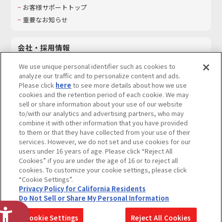
お客様サポートトップ
重要なお知らせ
会社・採用情報
会社情報
We use unique personal identifier such as cookies to
採用情報
analyze our traffic and to personalize content and ads.
Please click
here
to see more details about how we use
サステナビリティ
cookies and the retention period of each cookie. We may
お問い合わせ
sell or share information about your use of our website
to/with our analytics and advertising partners, who may
combine it with other information that you have provided
to them or that they have collected from your use of their
services. However, we do not set and use cookies for our
ウェブサイトご利用条件
ソーシャルメディアポリシー
users under 16 years of age. Please click “Reject All
個人情報及び特定個人情報等の取り扱いに関する保護方針
Cookies” if you are under the age of 16 or to reject all
cookies. To customize your cookie settings, please click
Do Not Sell or Share My Personal Information
著作権・商標について
“Cookie Settings”.
Privacy Policy for California Residents
カスタマーハラスメントに対する基本的な対応方針
Do Not Sell or Share My Personal Information
コピーライト一覧を表示する
Cookie Settings
Reject All Cookies