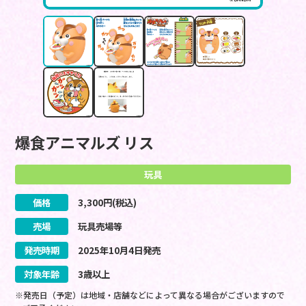
爆食アニマルズ リス
玩具
価格
3,300
円(税込)
売場
玩具売場等
発売時期
2025
年
10
月
4
日
発売
対象年齢
3歳以上
※発売日（予定）は地域・店舗などによって異なる場合がございますので