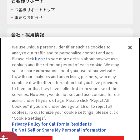
お客様サポート
お客様サポートトップ
重要なお知らせ
会社・採用情報
会社情報
We use unique personal identifier such as cookies to
採用情報
analyze our traffic and to personalize content and ads.
Please click
here
to see more details about how we use
サステナビリティ
cookies and the retention period of each cookie. We may
お問い合わせ
sell or share information about your use of our website
to/with our analytics and advertising partners, who may
combine it with other information that you have provided
to them or that they have collected from your use of their
services. However, we do not set and use cookies for our
ウェブサイトご利用条件
ソーシャルメディアポリシー
users under 16 years of age. Please click “Reject All
個人情報及び特定個人情報等の取り扱いに関する保護方針
Cookies” if you are under the age of 16 or to reject all
cookies. To customize your cookie settings, please click
Do Not Sell or Share My Personal Information
著作権・商標について
“Cookie Settings”.
Privacy Policy for California Residents
カスタマーハラスメントに対する基本的な対応方針
Do Not Sell or Share My Personal Information