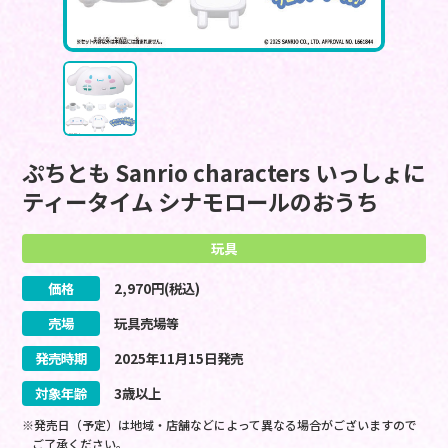
ぷちとも Sanrio characters いっしょに
ティータイム シナモロールのおうち
玩具
価格
2,970
円(税込)
売場
玩具売場等
発売時期
2025
年
11
月
15
日
発売
対象年齢
3歳以上
※発売日（予定）は地域・店舗などによって異なる場合がございますので
ご了承ください。