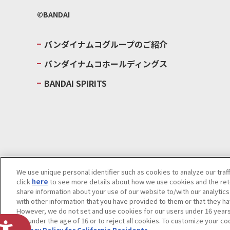
©BANDAI
バンダイナムコグループのご紹介
バンダイナムコホールディングス
BANDAI SPIRITS
We use unique personal identifier such as cookies to analyze our traf
click
here
to see more details about how we use cookies and the rete
ウェブサイトご利用条件
ソーシャルメディアポリシー
個人情報及
share information about your use of our website to/with our analytic
with other information that you have provided to them or that they ha
Do Not Sell or Share My Personal Information
著作権・商標につい
However, we do not set and use cookies for our users under 16 years o
are under the age of 16 or to reject all cookies. To customize your co