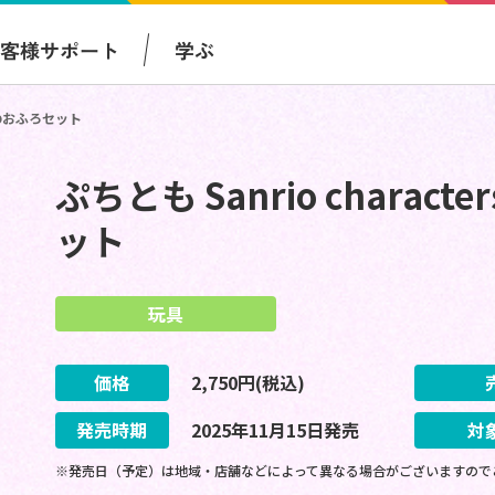
お客様サポート
学ぶ
ディのおふろセット
ぷちとも Sanrio chara
ット
玩具
価格
2,750
円(税込)
発売時期
2025
年
11
月
15
日
発売
対
※発売日（予定）は地域・店舗などによって異なる場合がございますので