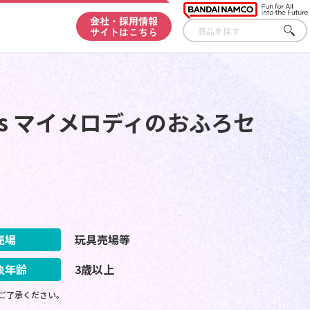
会社・採用情報
サイトはこちら
さが
す
cters マイメロディのおふろセ
売場
玩具売場等
象年齢
3歳以上
ご了承ください。