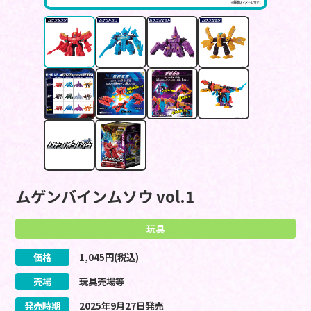
ムゲンバインムソウ vol.1
玩具
価格
1,045
円(税込)
売場
玩具売場等
発売時期
2025
年
9
月
27
日
発売