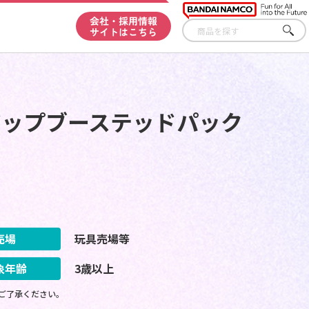
会社・採用情報
サイトはこちら
さが
す
アップブーステッドパック
売場
玩具売場等
象年齢
3歳以上
ご了承ください。