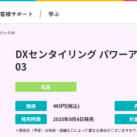
お客様サポート
学ぶ
パック03
DXセンタイリング パワー
03
玩具
価格
495
円(税込)
発売時期
2025
年
9
月
6
日
発売
対
※発売日（予定）は地域・店舗などによって異なる場合がございますので