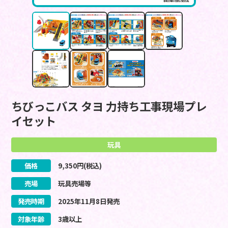
ちびっこバス タヨ 力持ち工事現場プレ
イセット
玩具
価格
9,350
円(税込)
売場
玩具売場等
発売時期
2025
年
11
月
8
日
発売
対象年齢
3歳以上