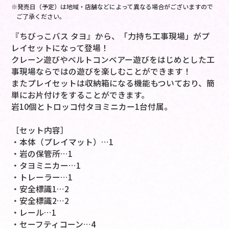
※発売日（予定）は地域・店舗などによって異なる場合がございますので
ご了承ください。
『ちびっこバス タヨ』から、「力持ち工事現場」がプ
レイセットになって登場！
クレーン遊びやベルトコンベアー遊びをはじめとした工
事現場ならではの遊びを楽しむことができます！
またプレイセットは収納箱になる機能もついており、簡
単にお片付けをすることができます。
岩10個とトロッコ付タヨミニカー1台付属。
［セット内容］
・本体（プレイマット）…1
・岩の保管所…1
・タヨミニカー…1
・トレーラー…1
・安全標識1…2
・安全標識2…2
・レール…1
・セーフティコーン…4