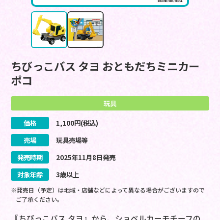
ちびっこバス タヨ おともだちミニカー
ポコ
玩具
価格
1,100
円(税込)
売場
玩具売場等
発売時期
2025
年
11
月
8
日
発売
対象年齢
3歳以上
※発売日（予定）は地域・店舗などによって異なる場合がございますので
ご了承ください。
『ちびっこバス タヨ』から、ショベルカーモチーフの