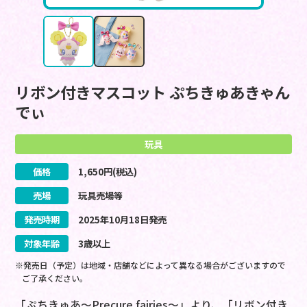
リボン付きマスコット ぷちきゅあきゃん
でぃ
玩具
価格
1,650
円(税込)
売場
玩具売場等
発売時期
2025
年
10
月
18
日
発売
対象年齢
3歳以上
※発売日（予定）は地域・店舗などによって異なる場合がございますので
ご了承ください。
「ぷちきゅあ～Precure fairies～」より、「リボン付き