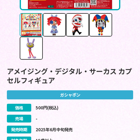
アメイジング・デジタル・サーカス カプ
セルフィギュア
ガシャポン
価格
500
円(税込)
売場
-
発売時期
2025
年
6
月
中旬
発売