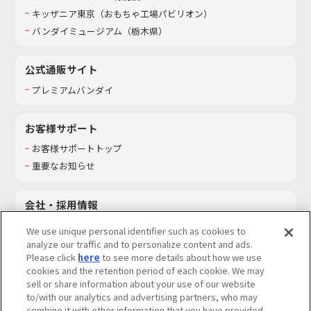
キッザニア東京（おもちゃ工場パビリオン）​
バンダイミュージアム（栃木県）
公式通販サイト
プレミアムバンダイ
お客様サポート
お客様サポートトップ
重要なお知らせ
会社・採用情報
会社情報
We use unique personal identifier such as cookies to
採用情報
analyze our traffic and to personalize content and ads.
Please click
here
to see more details about how we use
サステナビリティ
cookies and the retention period of each cookie. We may
お問い合わせ
sell or share information about your use of our website
to/with our analytics and advertising partners, who may
combine it with other information that you have provided