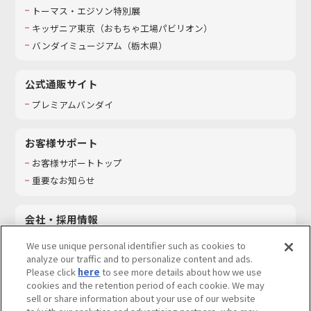
トーマス・エジソン特別展
キッザニア東京（おもちゃ工場パビリオン）​
バンダイミュージアム（栃木県）
公式通販サイト
プレミアムバンダイ
お客様サポート
お客様サポートトップ
重要なお知らせ
会社・採用情報
会社情報
We use unique personal identifier such as cookies to
採用情報
analyze our traffic and to personalize content and ads.
Please click
here
to see more details about how we use
サステナビリティ
cookies and the retention period of each cookie. We may
お問い合わせ
sell or share information about your use of our website