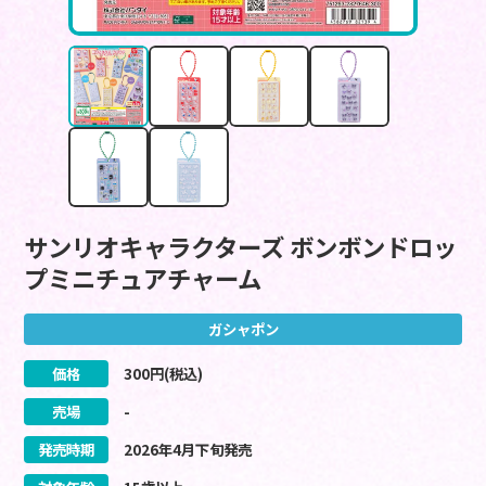
サンリオキャラクターズ ボンボンドロッ
プミニチュアチャーム
ガシャポン
価格
300
円(税込)
売場
-
発売時期
2026
年
4
月
下旬
発売