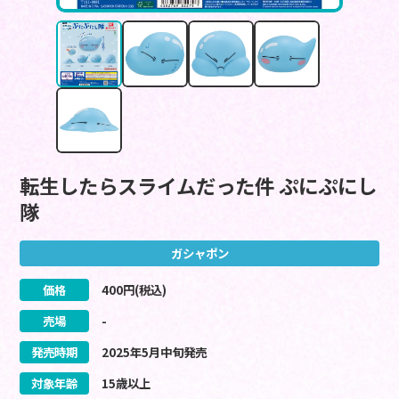
転生したらスライムだった件 ぷにぷにし
隊
ガシャポン
価格
400
円(税込)
売場
-
発売時期
2025
年
5
月
中旬
発売
対象年齢
15歳以上