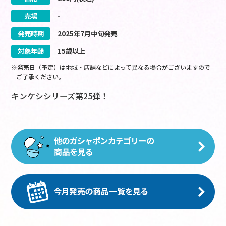
売場
-
発売時期
2025
年
7
月
中旬
発売
対象年齢
15歳以上
※発売日（予定）は地域・店舗などによって異なる場合がございますので
ご了承ください。
キンケシシリーズ第25弾！