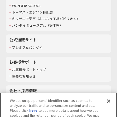
WONDER! SCHOOL
トーマス・エジソン特別展
キッザニア東京（おもちゃ工場パビリオン）​
バンダイミュージアム（栃木県）
公式通販サイト
プレミアムバンダイ
お客様サポート
お客様サポートトップ
重要なお知らせ
会社・採用情報
会社情報
We use unique personal identifier such as cookies to
採用情報
analyze our traffic and to personalize content and ads.
Please click
here
to see more details about how we use
サステナビリティ
cookies and the retention period of each cookie. We may