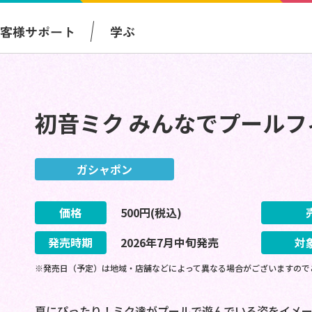
お客様サポート
学ぶ
初音ミク みんなでプールフ
ガシャポン
価格
500
円(税込)
発売時期
2026
年
7
月
中旬
発売
対
※発売日（予定）は地域・店舗などによって異なる場合がございますので
夏にぴったり！ミク達がプールで遊んでいる姿をイメ