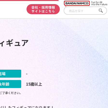
会社・採用情報
サイトはこちら
さが
す
ィギュア
売場
-
象年齢
15歳以上
ご了承ください。
ージしたフィギュアになります！