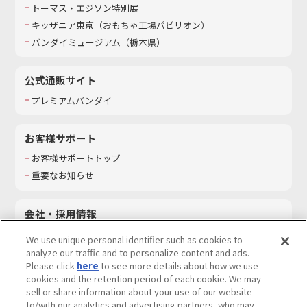
トーマス・エジソン特別展
キッザニア東京（おもちゃ工場パビリオン）​
バンダイミュージアム（栃木県）
公式通販サイト
プレミアムバンダイ
お客様サポート
お客様サポートトップ
重要なお知らせ
会社・採用情報
会社情報
We use unique personal identifier such as cookies to
採用情報
analyze our traffic and to personalize content and ads.
Please click
here
to see more details about how we use
サステナビリティ
cookies and the retention period of each cookie. We may
お問い合わせ
sell or share information about your use of our website
to/with our analytics and advertising partners, who may