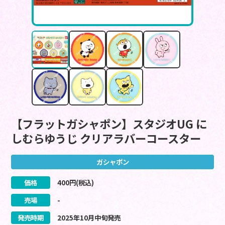
【フラットガシャポン】スタジオUG に
しむらゆうじ クリアラバーコースター
ガシャポン
価格
400
円(税込)
売場
-
発売時期
2025
年
10
月
中旬
発売