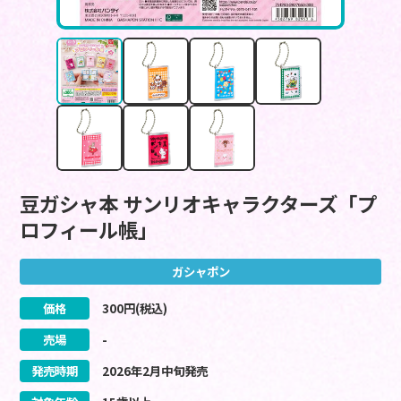
豆ガシャ本 サンリオキャラクターズ「プ
ロフィール帳」
ガシャポン
価格
300
円(税込)
売場
-
発売時期
2026
年
2
月
中旬
発売