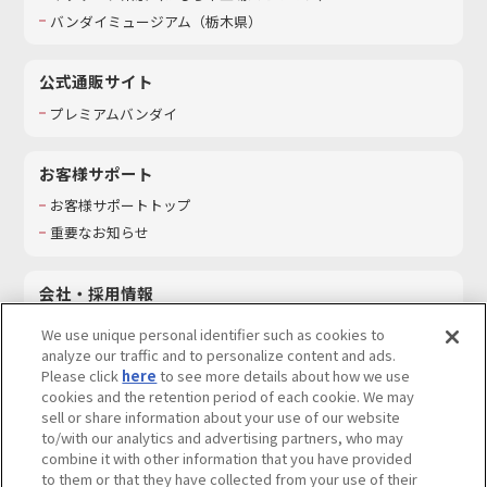
バンダイミュージアム（栃木県）
公式通販サイト
プレミアムバンダイ
お客様サポート
お客様サポートトップ
重要なお知らせ
会社・採用情報
会社情報
We use unique personal identifier such as cookies to
採用情報
analyze our traffic and to personalize content and ads.
Please click
here
to see more details about how we use
サステナビリティ
cookies and the retention period of each cookie. We may
お問い合わせ
sell or share information about your use of our website
to/with our analytics and advertising partners, who may
combine it with other information that you have provided
to them or that they have collected from your use of their