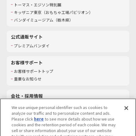
トーマス・エジソン特別展
キッザニア東京（おもちゃ工場パビリオン）​
バンダイミュージアム（栃木県）
公式通販サイト
プレミアムバンダイ
お客様サポート
お客様サポートトップ
重要なお知らせ
会社・採用情報
会社情報
We use unique personal identifier such as cookies to
採用情報
analyze our traffic and to personalize content and ads.
Please click
here
to see more details about how we use
サステナビリティ
cookies and the retention period of each cookie. We may
お問い合わせ
sell or share information about your use of our website