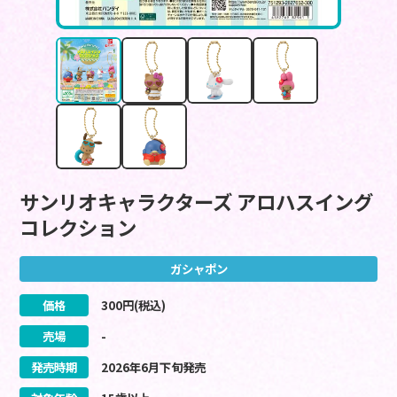
サンリオキャラクターズ アロハスイング
コレクション
ガシャポン
価格
300
円(税込)
売場
-
発売時期
2026
年
6
月
下旬
発売