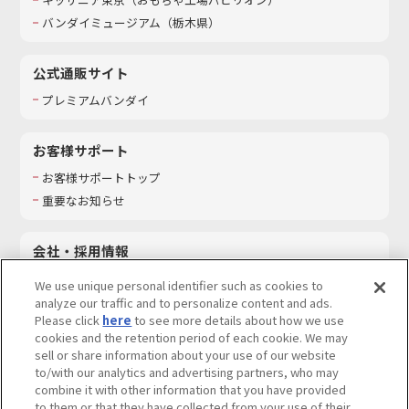
バンダイミュージアム（栃木県）
公式通販サイト
プレミアムバンダイ
お客様サポート
お客様サポートトップ
重要なお知らせ
会社・採用情報
会社情報
We use unique personal identifier such as cookies to
採用情報
analyze our traffic and to personalize content and ads.
Please click
here
to see more details about how we use
サステナビリティ
cookies and the retention period of each cookie. We may
お問い合わせ
sell or share information about your use of our website
to/with our analytics and advertising partners, who may
combine it with other information that you have provided
to them or that they have collected from your use of their