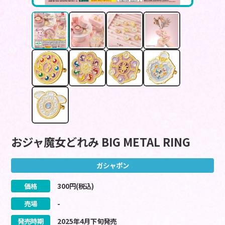
おジャ魔女どれみ BIG METAL RING
ガシャポン
価格
300
円(税込)
売場
-
発売時期
2025
年
4
月
下旬
発売