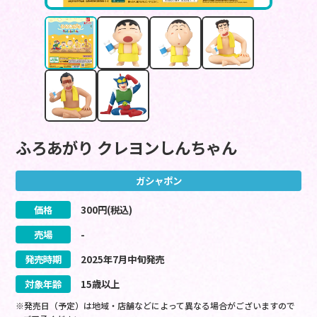
ふろあがり クレヨンしんちゃん
ガシャポン
価格
300
円(税込)
売場
-
発売時期
2025
年
7
月
中旬
発売
対象年齢
15歳以上
※発売日（予定）は地域・店舗などによって異なる場合がございますので