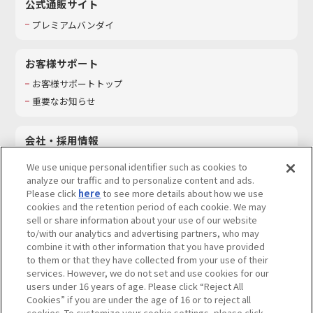
公式通販サイト
プレミアムバンダイ
お客様サポート
お客様サポートトップ
重要なお知らせ
会社・採用情報
会社情報
We use unique personal identifier such as cookies to
採用情報
analyze our traffic and to personalize content and ads.
Please click
here
to see more details about how we use
サステナビリティ
cookies and the retention period of each cookie. We may
お問い合わせ
sell or share information about your use of our website
to/with our analytics and advertising partners, who may
combine it with other information that you have provided
to them or that they have collected from your use of their
services. However, we do not set and use cookies for our
ウェブサイトご利用条件
ソーシャルメディアポリシー
users under 16 years of age. Please click “Reject All
個人情報及び特定個人情報等の取り扱いに関する保護方針
Cookies” if you are under the age of 16 or to reject all
cookies. To customize your cookie settings, please click