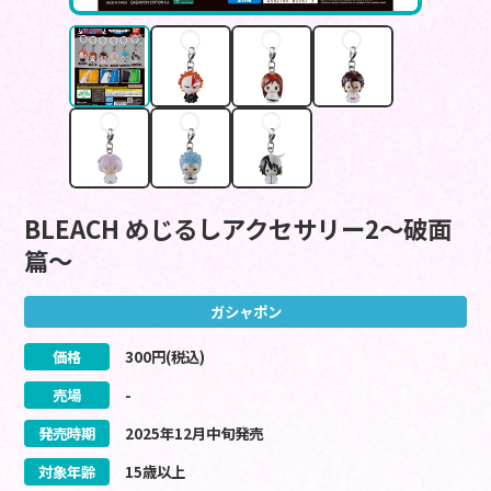
BLEACH めじるしアクセサリー2～破面
篇～
ガシャポン
価格
300
円(税込)
売場
-
発売時期
2025
年
12
月
中旬
発売
対象年齢
15歳以上