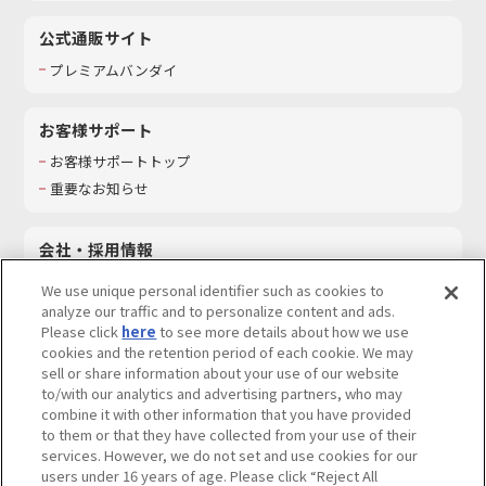
公式通販サイト
プレミアムバンダイ
お客様サポート
お客様サポートトップ
重要なお知らせ
会社・採用情報
会社情報
We use unique personal identifier such as cookies to
採用情報
analyze our traffic and to personalize content and ads.
Please click
here
to see more details about how we use
サステナビリティ
cookies and the retention period of each cookie. We may
お問い合わせ
sell or share information about your use of our website
to/with our analytics and advertising partners, who may
combine it with other information that you have provided
to them or that they have collected from your use of their
services. However, we do not set and use cookies for our
ウェブサイトご利用条件
ソーシャルメディアポリシー
users under 16 years of age. Please click “Reject All