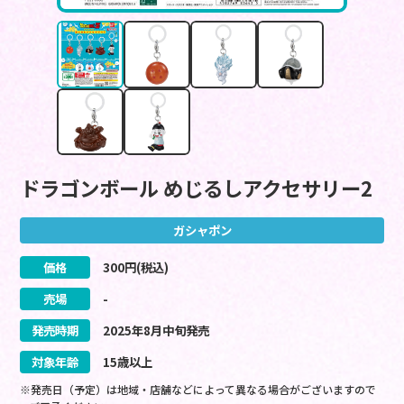
ドラゴンボール めじるしアクセサリー2
ガシャポン
価格
300
円(税込)
売場
-
発売時期
2025
年
8
月
中旬
発売
対象年齢
15歳以上
※発売日（予定）は地域・店舗などによって異なる場合がございますので