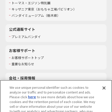
トーマス・エジソン特別展
キッザニア東京（おもちゃ工場パビリオン）​
バンダイミュージアム（栃木県）
公式通販サイト
プレミアムバンダイ
お客様サポート
お客様サポートトップ
重要なお知らせ
会社・採用情報
会社情報
We use unique personal identifier such as cookies to
採用情報
analyze our traffic and to personalize content and ads.
Please click
here
to see more details about how we use
サステナビリティ
cookies and the retention period of each cookie. We may
お問い合わせ
sell or share information about your use of our website
to/with our analytics and advertising partners, who may