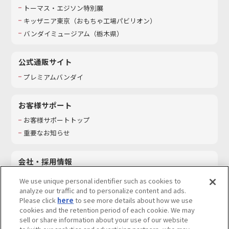
トーマス・エジソン特別展
キッザニア東京（おもちゃ工場パビリオン）​
バンダイミュージアム（栃木県）
公式通販サイト
プレミアムバンダイ
お客様サポート
お客様サポートトップ
重要なお知らせ
会社・採用情報
会社情報
We use unique personal identifier such as cookies to
採用情報
analyze our traffic and to personalize content and ads.
Please click
here
to see more details about how we use
サステナビリティ
cookies and the retention period of each cookie. We may
お問い合わせ
sell or share information about your use of our website