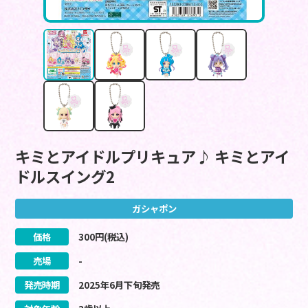
キミとアイドルプリキュア♪ キミとアイ
ドルスイング2
ガシャポン
価格
300
円(税込)
売場
-
発売時期
2025
年
6
月
下旬
発売