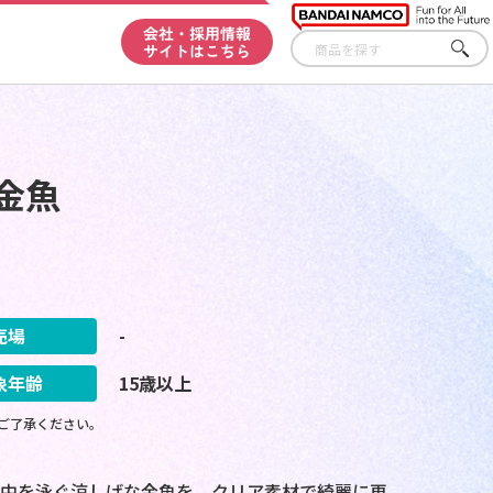
会社・採用情報
サイトはこちら
さが
す
金魚
売場
-
象年齢
15歳以上
ご了承ください。
水中を泳ぐ涼しげな金魚を、クリア素材で綺麗に再