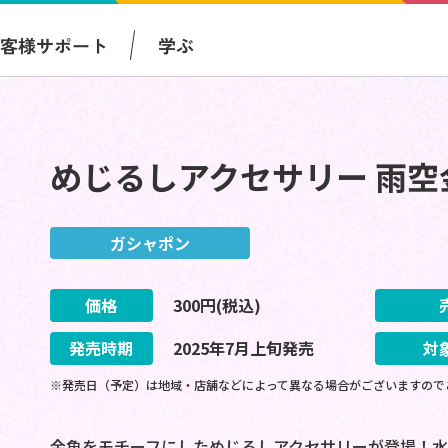
お客様サポート
学ぶ
めじるしアクセサリー 雨空
ガシャポン
価格
300
円(税込)
発売時期
2025
年
7
月
上旬
発売
対
※発売日（予定）は地域・店舗などによって異なる場合がございますので
金魚をモチーフにしためじるしアクセサリーが登場！