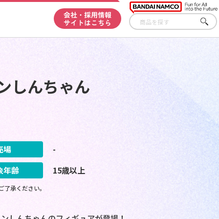
会社・採用情報
サイトはこちら
さが
す
ンしんちゃん
売場
-
象年齢
15歳以上
ご了承ください。
ヨンしんちゃんのフィギュアが登場！