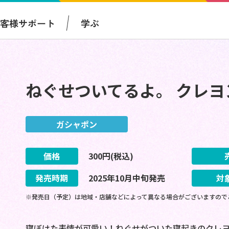
お客様サポート
学ぶ
ねぐせついてるよ。 クレヨ
ガシャポン
価格
300
円(税込)
発売時期
2025
年
10
月
中旬
発売
対
※発売日（予定）は地域・店舗などによって異なる場合がございますので
寝ぼけた表情が可愛い！ねぐせがついた寝起きのクレ