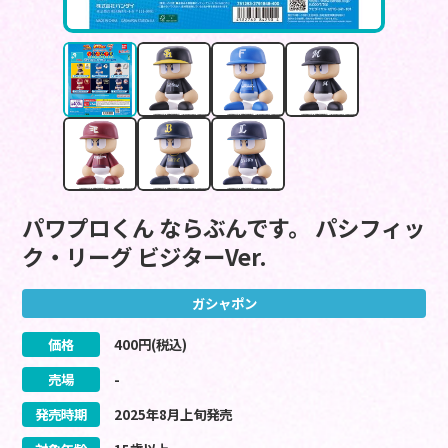
パワプロくん ならぶんです。 パシフィッ
ク・リーグ ビジターVer.
ガシャポン
価格
400
円(税込)
売場
-
発売時期
2025
年
8
月
上旬
発売