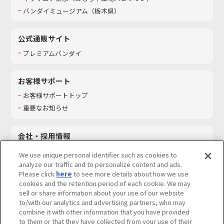
バンダイミュージアム（栃木県）
公式通販サイト
プレミアムバンダイ
お客様サポート
お客様サポートトップ
重要なお知らせ
会社・採用情報
会社情報
We use unique personal identifier such as cookies to
採用情報
analyze our traffic and to personalize content and ads.
Please click
here
to see more details about how we use
サステナビリティ
cookies and the retention period of each cookie. We may
お問い合わせ
sell or share information about your use of our website
to/with our analytics and advertising partners, who may
combine it with other information that you have provided
to them or that they have collected from your use of their