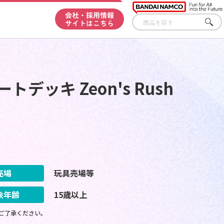
会社・採用情報
サイトはこちら
さが
す
ッキ Zeon's Rush
売場
玩具売場等
象年齢
15歳以上
ご了承ください。