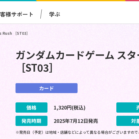
お客様サポート
学ぶ
Rush ［ST03］
ガンダムカードゲーム スタートデ
［ST03］
カード
価格
1,320
円(税込)
発売時期
2025
年
7
月
12
日
発売
対
※発売日（予定）は地域・店舗などによって異なる場合がございますので