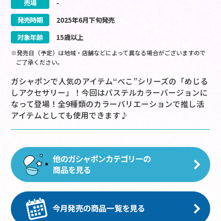
売場
-
発売時期
2025
年
6
月
下旬
発売
対象年齢
15歳以上
※発売日（予定）は地域・店舗などによって異なる場合がございますので
ご了承ください。
ガシャポンで人気のアイテム“べこ”シリーズの「めじる
しアクセサリー」！今回はパステルカラーバージョンに
なって登場！全9種類のカラーバリエーションで推し活
アイテムとしても使用できます♪