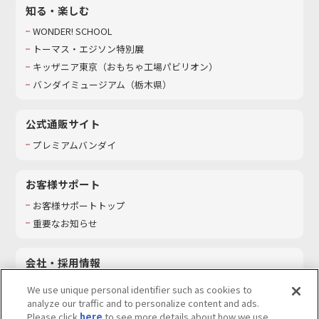
知る・楽しむ
WONDER! SCHOOL
トーマス・エジソン特別展
キッザニア東京（おもちゃ工場パビリオン）​
バンダイミュージアム（栃木県）
公式通販サイト
プレミアムバンダイ
お客様サポート
お客様サポートトップ
重要なお知らせ
会社・採用情報
会社情報
We use unique personal identifier such as cookies to
採用情報
analyze our traffic and to personalize content and ads.
Please click
here
to see more details about how we use
サステナビリティ