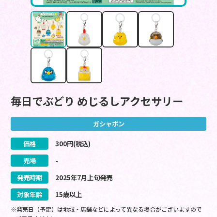
毎日でぶどり めじるしアクセサリー
ガシャポン
価格
300
円(税込)
売場
-
発売時期
2025
年
7
月
上旬
発売
対象年齢
15歳以上
※発売日（予定）は地域・店舗などによって異なる場合がございますので