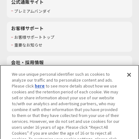
公式通販サイト
プレミアムバンダイ
お客様サポート
お客様サポートトップ
重要なお知らせ
会社・採用情報
会社情報
We use unique personal identifier such as cookies to
採用情報
analyze our traffic and to personalize content and ads.
Please click
here
to see more details about how we use
サステナビリティ
cookies and the retention period of each cookie. We may
お問い合わせ
sell or share information about your use of our website
to/with our analytics and advertising partners, who may
combine it with other information that you have provided
to them or that they have collected from your use of their
services. However, we do not set and use cookies for our
ウェブサイトご利用条件
ソーシャルメディアポリシー
users under 16 years of age. Please click “Reject All
個人情報及び特定個人情報等の取り扱いに関する保護方針
Cookies” if you are under the age of 16 or to reject all
cookies. To customize your cookie settings, please click