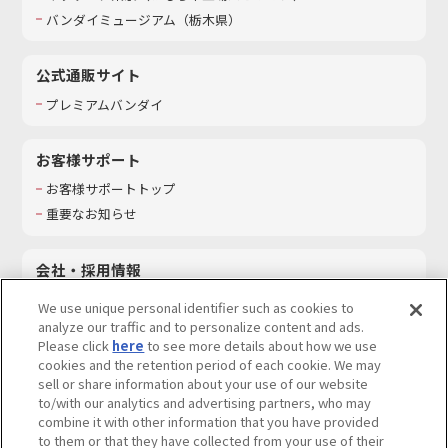
バンダイミュージアム（栃木県）
公式通販サイト
プレミアムバンダイ
お客様サポート
お客様サポートトップ
重要なお知らせ
会社・採用情報
会社情報
We use unique personal identifier such as cookies to
採用情報
analyze our traffic and to personalize content and ads.
Please click
here
to see more details about how we use
サステナビリティ
cookies and the retention period of each cookie. We may
お問い合わせ
sell or share information about your use of our website
to/with our analytics and advertising partners, who may
combine it with other information that you have provided
to them or that they have collected from your use of their