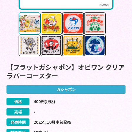
【フラットガシャポン】オビワン クリア
ラバーコースター
ガシャポン
価格
400
円(税込)
売場
-
発売時期
2025
年
10
月
中旬
発売