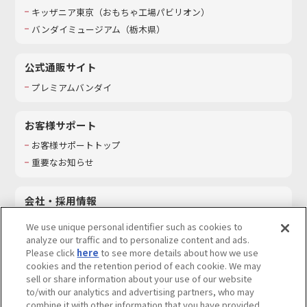
キッザニア東京（おもちゃ工場パビリオン）​
バンダイミュージアム（栃木県）
公式通販サイト
プレミアムバンダイ
お客様サポート
お客様サポートトップ
重要なお知らせ
会社・採用情報
会社情報
We use unique personal identifier such as cookies to
採用情報
analyze our traffic and to personalize content and ads.
Please click
here
to see more details about how we use
サステナビリティ
cookies and the retention period of each cookie. We may
お問い合わせ
sell or share information about your use of our website
to/with our analytics and advertising partners, who may
combine it with other information that you have provided