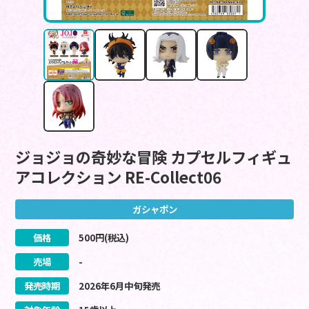
ジョジョの奇妙な冒険 カプセルフィギュ
アコレクション RE-Collect06
ガシャポン
価格
500
円(税込)
売場
-
発売時期
2026
年
6
月
中旬
発売