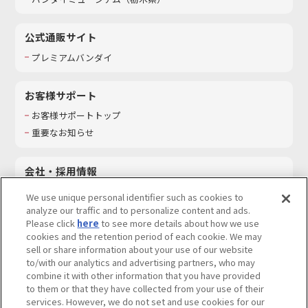
公式通販サイト
プレミアムバンダイ
お客様サポート
お客様サポートトップ
重要なお知らせ
会社・採用情報
会社情報
We use unique personal identifier such as cookies to
採用情報
analyze our traffic and to personalize content and ads.
Please click
here
to see more details about how we use
サステナビリティ
cookies and the retention period of each cookie. We may
お問い合わせ
sell or share information about your use of our website
to/with our analytics and advertising partners, who may
combine it with other information that you have provided
to them or that they have collected from your use of their
services. However, we do not set and use cookies for our
ウェブサイトご利用条件
ソーシャルメディアポリシー