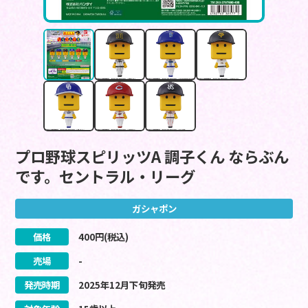
プロ野球スピリッツA 調子くん ならぶん
です。セントラル・リーグ
ガシャポン
価格
400
円(税込)
売場
-
発売時期
2025
年
12
月
下旬
発売