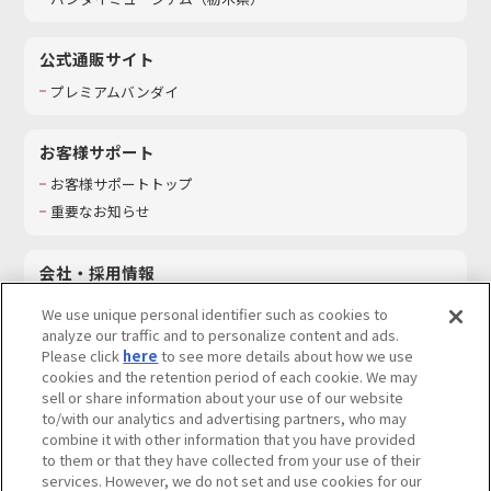
公式通販サイト
プレミアムバンダイ
お客様サポート
お客様サポートトップ
重要なお知らせ
会社・採用情報
会社情報
We use unique personal identifier such as cookies to
採用情報
analyze our traffic and to personalize content and ads.
Please click
here
to see more details about how we use
サステナビリティ
cookies and the retention period of each cookie. We may
お問い合わせ
sell or share information about your use of our website
to/with our analytics and advertising partners, who may
combine it with other information that you have provided
to them or that they have collected from your use of their
services. However, we do not set and use cookies for our
ウェブサイトご利用条件
ソーシャルメディアポリシー