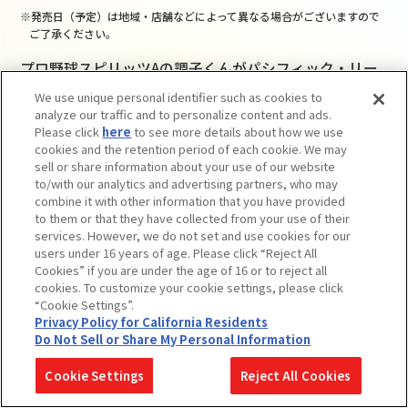
※発売日（予定）は地域・店舗などによって異なる場合がございますので
ご了承ください。
プロ野球スピリッツAの調子くんがパシフィック・リー
グ6球団のユニフォームを着て登場！
We use unique personal identifier such as cookies to
analyze our traffic and to personalize content and ads.
Please click
here
to see more details about how we use
cookies and the retention period of each cookie. We may
sell or share information about your use of our website
to/with our analytics and advertising partners, who may
combine it with other information that you have provided
to them or that they have collected from your use of their
services. However, we do not set and use cookies for our
users under 16 years of age. Please click “Reject All
Cookies” if you are under the age of 16 or to reject all
cookies. To customize your cookie settings, please click
“Cookie Settings”.
Privacy Policy for California Residents
Do Not Sell or Share My Personal Information
関連情報
Cookie Settings
Reject All Cookies
関連リンク
子どもを守る おもちゃ安全ガイド