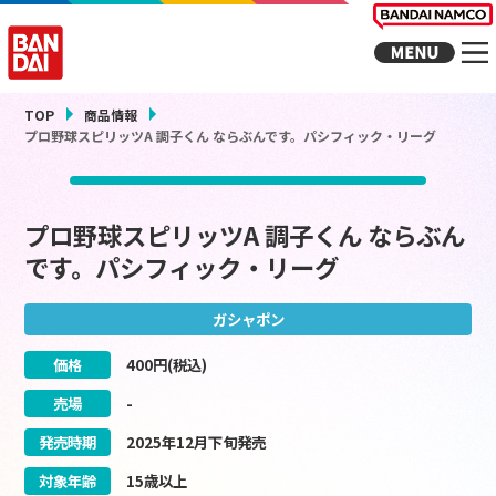
TOP
商品情報
プロ野球スピリッツA 調子くん ならぶんです。パシフィック・リーグ
プロ野球スピリッツA 調子くん ならぶん
です。パシフィック・リーグ
ガシャポン
価格
400
円(税込)
売場
-
発売時期
2025
年
12
月
下旬
発売
対象年齢
15歳以上