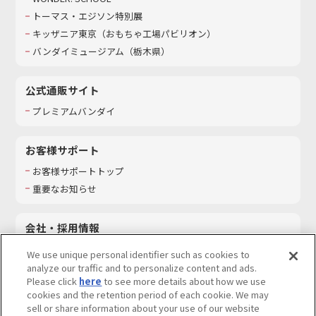
トーマス・エジソン特別展
キッザニア東京（おもちゃ工場パビリオン）​
バンダイミュージアム（栃木県）
公式通販サイト
プレミアムバンダイ
お客様サポート
お客様サポートトップ
重要なお知らせ
会社・採用情報
会社情報
We use unique personal identifier such as cookies to
採用情報
analyze our traffic and to personalize content and ads.
Please click
here
to see more details about how we use
サステナビリティ
cookies and the retention period of each cookie. We may
お問い合わせ
sell or share information about your use of our website