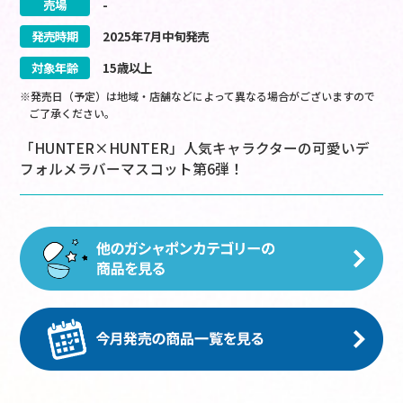
売場
-
発売時期
2025
年
7
月
中旬
発売
対象年齢
15歳以上
※発売日（予定）は地域・店舗などによって異なる場合がございますので
ご了承ください。
「HUNTER×HUNTER」人気キャラクターの可愛いデ
フォルメラバーマスコット第6弾！