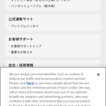
バンダイミュージアム（栃木県）
公式通販サイト
プレミアムバンダイ
お客様サポート
お客様サポートトップ
重要なお知らせ
会社・採用情報
会社情報
We use unique personal identifier such as cookies to
採用情報
analyze our traffic and to personalize content and ads.
Please click
here
to see more details about how we use
サステナビリティ
cookies and the retention period of each cookie. We may
お問い合わせ
sell or share information about your use of our website
to/with our analytics and advertising partners, who may
combine it with other information that you have provided
to them or that they have collected from your use of their