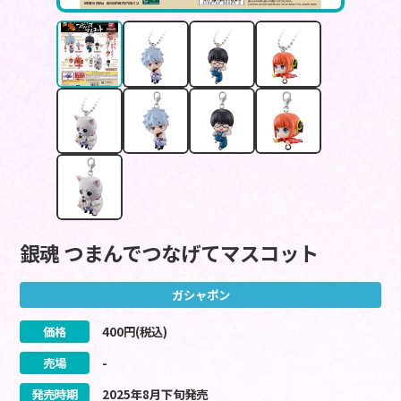
銀魂 つまんでつなげてマスコット
ガシャポン
価格
400
円(税込)
売場
-
発売時期
2025
年
8
月
下旬
発売