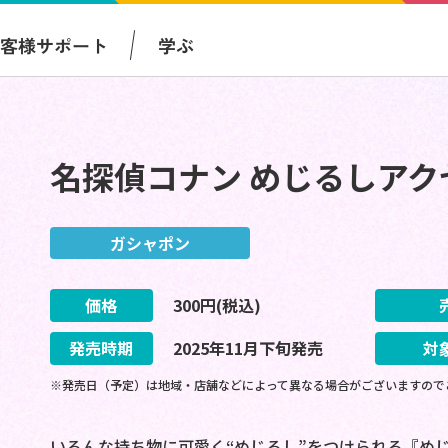
お客様サポート
学ぶ
名探偵コナン めじるしアク
ガシャポン
価格
300
円(税込)
発売時期
2025
年
11
月
下旬
発売
対
※発売日（予定）は地域・店舗などによって異なる場合がございますので
いろんな持ち物に可愛く“めじるし”をつけられる『め