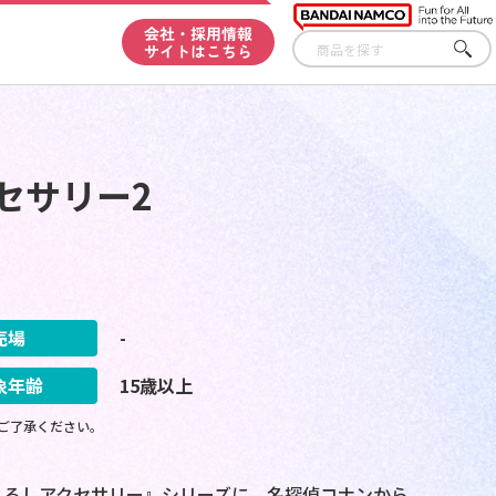
会社・採用情報
サイトはこちら
さが
す
セサリー2
売場
-
象年齢
15歳以上
ご了承ください。
じるしアクセサリー』シリーズに、名探偵コナンから