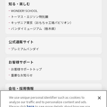
知る・楽しむ
WONDER! SCHOOL
トーマス・エジソン特別展
キッザニア東京（おもちゃ工場パビリオン）​
バンダイミュージアム（栃木県）
公式通販サイト
プレミアムバンダイ
お客様サポート
お客様サポートトップ
重要なお知らせ
会社・採用情報
会社情報
We use unique personal identifier such as cookies to
採用情報
analyze our traffic and to personalize content and ads.
Please click
here
to see more details about how we use