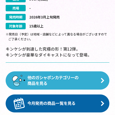
売場
-
発売時期
2026
年
3
月
上旬
発売
対象年齢
15歳以上
※発売日（予定）は地域・店舗などによって異なる場合がございますので
ご了承ください。
キンケシが到達した究極の形！第12弾。
キンケシが豪華なダイキャストになって登場。