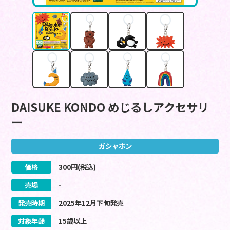
DAISUKE KONDO めじるしアクセサリ
ー
ガシャポン
価格
300
円(税込)
売場
-
発売時期
2025
年
12
月
下旬
発売
対象年齢
15歳以上