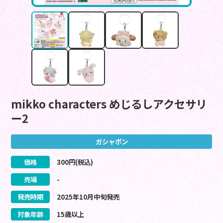
mikko characters めじるしアクセサリ
ー2
ガシャポン
価格
300
円(税込)
売場
-
発売時期
2025
年
10
月
中旬
発売
対象年齢
15歳以上