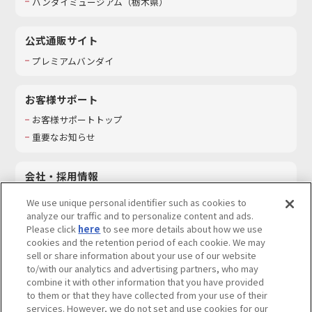
バンダイミュージアム（栃木県）
公式通販サイト
プレミアムバンダイ
お客様サポート
お客様サポートトップ
重要なお知らせ
会社・採用情報
会社情報
We use unique personal identifier such as cookies to
採用情報
analyze our traffic and to personalize content and ads.
Please click
here
to see more details about how we use
サステナビリティ
cookies and the retention period of each cookie. We may
お問い合わせ
sell or share information about your use of our website
to/with our analytics and advertising partners, who may
combine it with other information that you have provided
to them or that they have collected from your use of their
services. However, we do not set and use cookies for our
ウェブサイトご利用条件
ソーシャルメディアポリシー