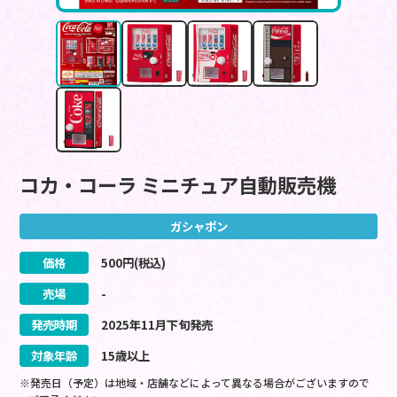
コカ・コーラ ミニチュア自動販売機
ガシャポン
価格
500
円(税込)
売場
-
発売時期
2025
年
11
月
下旬
発売
対象年齢
15歳以上
※発売日（予定）は地域・店舗などによって異なる場合がございますので