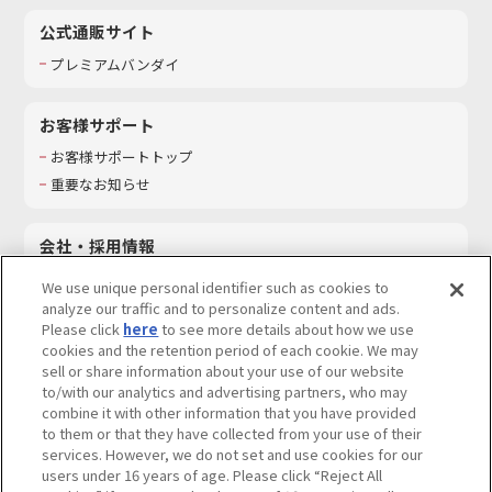
公式通販サイト
プレミアムバンダイ
お客様サポート
お客様サポートトップ
重要なお知らせ
会社・採用情報
会社情報
We use unique personal identifier such as cookies to
採用情報
analyze our traffic and to personalize content and ads.
Please click
here
to see more details about how we use
サステナビリティ
cookies and the retention period of each cookie. We may
お問い合わせ
sell or share information about your use of our website
to/with our analytics and advertising partners, who may
combine it with other information that you have provided
to them or that they have collected from your use of their
services. However, we do not set and use cookies for our
ウェブサイトご利用条件
ソーシャルメディアポリシー
users under 16 years of age. Please click “Reject All
個人情報及び特定個人情報等の取り扱いに関する保護方針