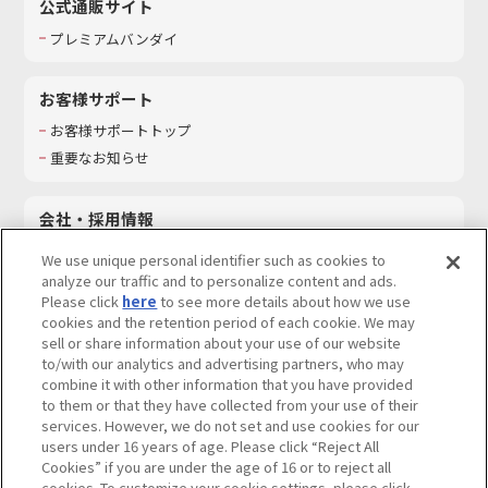
公式通販サイト
プレミアムバンダイ
お客様サポート
お客様サポートトップ
重要なお知らせ
会社・採用情報
会社情報
We use unique personal identifier such as cookies to
採用情報
analyze our traffic and to personalize content and ads.
Please click
here
to see more details about how we use
サステナビリティ
cookies and the retention period of each cookie. We may
お問い合わせ
sell or share information about your use of our website
to/with our analytics and advertising partners, who may
combine it with other information that you have provided
to them or that they have collected from your use of their
services. However, we do not set and use cookies for our
ウェブサイトご利用条件
ソーシャルメディアポリシー
users under 16 years of age. Please click “Reject All
個人情報及び特定個人情報等の取り扱いに関する保護方針
Cookies” if you are under the age of 16 or to reject all
cookies. To customize your cookie settings, please click