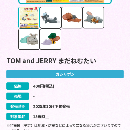
TOM and JERRY まだねむたい
ガシャポン
価格
400
円(税込)
売場
-
発売時期
2025
年
10
月
下旬
発売
対象年齢
15歳以上
※発売日（予定）は地域・店舗などによって異なる場合がございますので