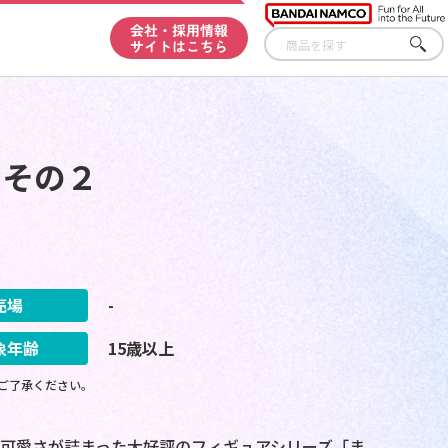
会社・採用情報
サイトはこちら
さが
す
 その２
売場
-
象年齢
15歳以上
ご了承ください。
可愛さが詰まった大好評のフィギュアシリーズ「ま