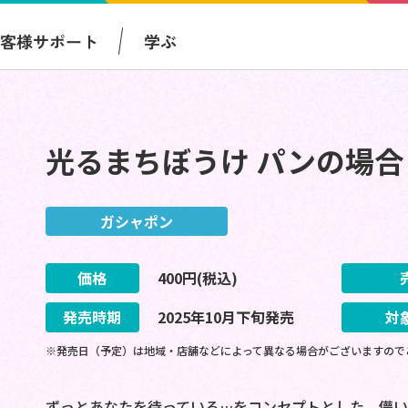
お客様サポート
学ぶ
光るまちぼうけ パンの場合
ガシャポン
価格
400
円(税込)
発売時期
2025
年
10
月
下旬
発売
対
※発売日（予定）は地域・店舗などによって異なる場合がございますので
ずっとあなたを待っている…をコンセプトとした、儚い