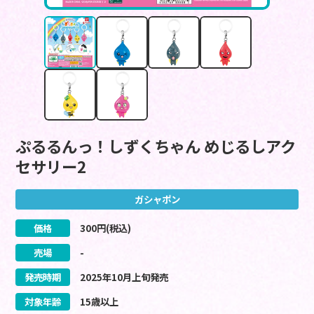
ぷるるんっ！しずくちゃん めじるしアク
セサリー2
ガシャポン
価格
300
円(税込)
売場
-
発売時期
2025
年
10
月
上旬
発売
対象年齢
15歳以上