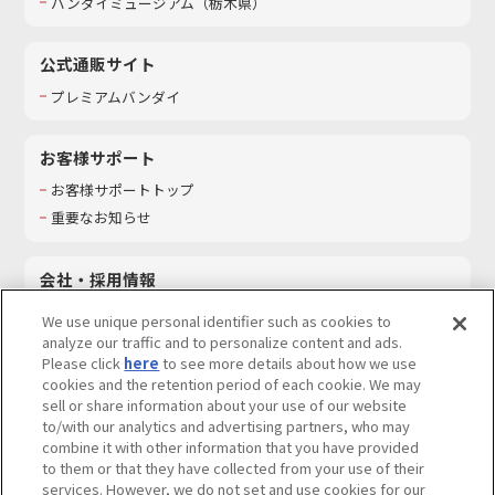
バンダイミュージアム（栃木県）
公式通販サイト
プレミアムバンダイ
お客様サポート
お客様サポートトップ
重要なお知らせ
会社・採用情報
会社情報
We use unique personal identifier such as cookies to
採用情報
analyze our traffic and to personalize content and ads.
Please click
here
to see more details about how we use
サステナビリティ
cookies and the retention period of each cookie. We may
お問い合わせ
sell or share information about your use of our website
to/with our analytics and advertising partners, who may
combine it with other information that you have provided
to them or that they have collected from your use of their
services. However, we do not set and use cookies for our
ウェブサイトご利用条件
ソーシャルメディアポリシー