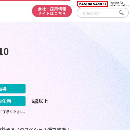
会社・採用情報
サイトはこちら
さが
す
10
売場
-
象年齢
6歳以上
ご了承ください。
員勢ぞろいのスペシャル弾で登場！