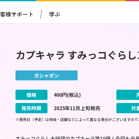
お客様サポート
学ぶ
カプキャラ すみっコぐらし
ガシャポン
価格
400
円(税込)
発売時期
2025
年
11
月
上旬
発売
対
※発売日（予定）は地域・店舗などによって異なる場合がございますので
すみっコぐらし大好評のカプキャラ第10弾！今回も全