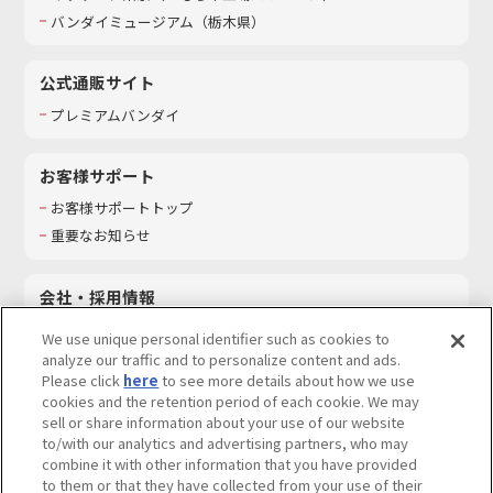
バンダイミュージアム（栃木県）
公式通販サイト
プレミアムバンダイ
お客様サポート
お客様サポートトップ
重要なお知らせ
会社・採用情報
会社情報
We use unique personal identifier such as cookies to
採用情報
analyze our traffic and to personalize content and ads.
Please click
here
to see more details about how we use
サステナビリティ
cookies and the retention period of each cookie. We may
お問い合わせ
sell or share information about your use of our website
to/with our analytics and advertising partners, who may
combine it with other information that you have provided
to them or that they have collected from your use of their