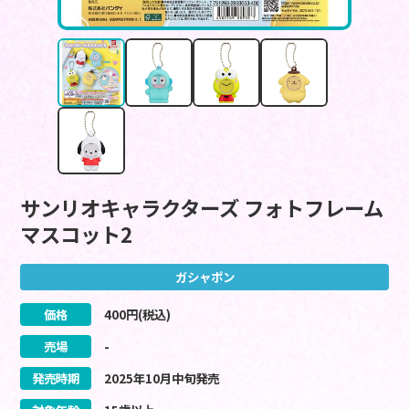
サンリオキャラクターズ フォトフレーム
マスコット2
ガシャポン
価格
400
円(税込)
売場
-
発売時期
2025
年
10
月
中旬
発売