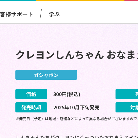
お客様サポート
学ぶ
クレヨンしんちゃん おなま
ガシャポン
価格
300
円(税込)
発売時期
2025
年
10
月
下旬
発売
対
※発売日（予定）は地域・店舗などによって異なる場合がございますので
しんちゃんたちがクレヨンにくっついたおなまえスイ