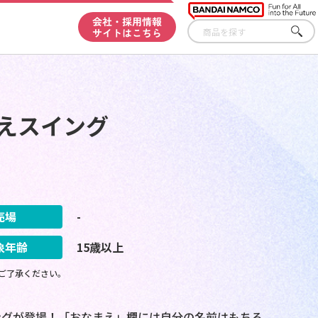
会社・採用情報
サイトはこちら
さが
す
えスイング
売場
-
象年齢
15歳以上
ご了承ください。
ングが登場！「おなまえ」欄には自分の名前はもちろ