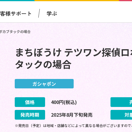
お客様サポート
学ぶ
ボカブタックの場合
まちぼうけ テツワン探偵
タックの場合
ガシャポン
価格
400
円(税込)
発売時期
2025
年
8
月
下旬
発売
対
※発売日（予定）は地域・店舗などによって異なる場合がございますので