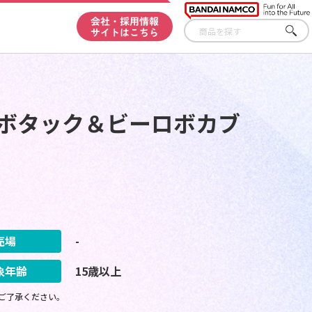
会社・採用情報
サイトはこちら
さが
す
ロボタック＆ビーロボカブ
売場
-
象年齢
15歳以上
ご了承ください。