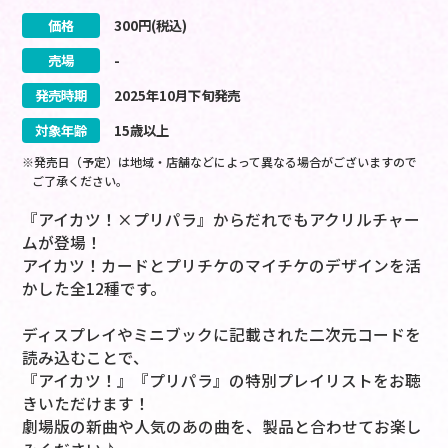
価格
300
円(税込)
売場
-
発売時期
2025
年
10
月
下旬
発売
対象年齢
15歳以上
※発売日（予定）は地域・店舗などによって異なる場合がございますので
ご了承ください。
『アイカツ！×プリパラ』からだれでもアクリルチャー
ムが登場！
アイカツ！カードとプリチケのマイチケのデザインを活
かした全12種です。
ディスプレイやミニブックに記載された二次元コードを
読み込むことで、
『アイカツ！』『プリパラ』の特別プレイリストをお聴
きいただけます！
劇場版の新曲や人気のあの曲を、製品と合わせてお楽し