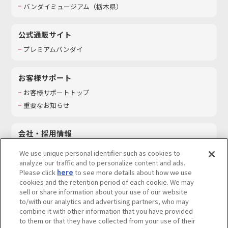
バンダイミュージアム（栃木県）
公式通販サイト
プレミアムバンダイ
お客様サポート
お客様サポートトップ
重要なお知らせ
会社・採用情報
会社情報
We use unique personal identifier such as cookies to
採用情報
analyze our traffic and to personalize content and ads.
Please click
here
to see more details about how we use
サステナビリティ
cookies and the retention period of each cookie. We may
お問い合わせ
sell or share information about your use of our website
to/with our analytics and advertising partners, who may
combine it with other information that you have provided
to them or that they have collected from your use of their