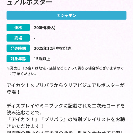
ュアルポスター
ガシャポン
価格
200
円(税込)
売場
-
発売時期
2025
年
12
月
中旬
発売
対象年齢
15歳以上
※発売日（予定）は地域・店舗などによって異なる場合がございますので
ご了承ください。
アイカツ！×プリパラからクリアビジュアルポスターが
登場！
ディスプレイやミニブックに記載された二次元コードを
読み込むことで、
『アイカツ！』『プリパラ』の特別プレイリストをお聴
きいただけます！
劇場版の新曲や人気のあの曲を、製品と合わせてお楽し