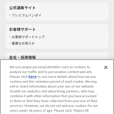
公式通販サイト
プレミアムバンダイ
お客様サポート
お客様サポートトップ
重要なお知らせ
会社・採用情報
会社情報
We use unique personal identifier such as cookies to
採用情報
analyze our traffic and to personalize content and ads.
Please click
here
to see more details about how we use
サステナビリティ
cookies and the retention period of each cookie. We may
お問い合わせ
sell or share information about your use of our website
to/with our analytics and advertising partners, who may
combine it with other information that you have provided
to them or that they have collected from your use of their
services. However, we do not set and use cookies for our
ウェブサイトご利用条件
ソーシャルメディアポリシー
users under 16 years of age. Please click “Reject All